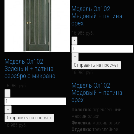
Модель Ол102
Медовый + патина
орех
16 985 руб.
Модель Ол102
Зеленый + патина
16 985 руб.
серебро с микрано
Модель Ол102
16 985 руб.
Медовый + патина
орех
Полотно:
переклеенный
массив ольхи
Филенка:
массив ольхи
16 985 руб.
Отделка:
трехслойное