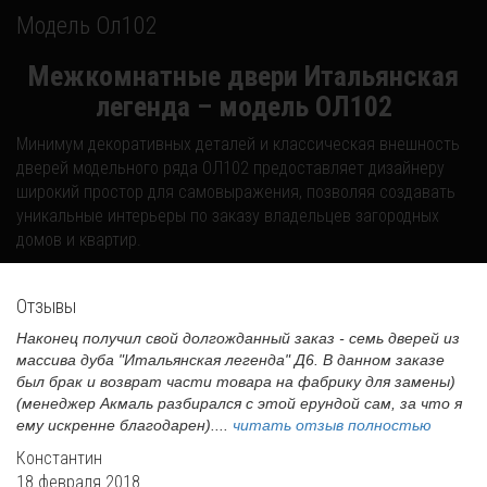
Модель Ол102
Межкомнатные двери Итальянская
легенда – модель ОЛ102
Минимум декоративных деталей и классическая внешность
дверей модельного ряда ОЛ102 предоставляет дизайнеру
широкий простор для самовыражения, позволяя создавать
уникальные интерьеры по заказу владельцев загородных
домов и квартир.
Отзывы
Наконец получил свой долгожданный заказ - семь дверей из
массива дуба "Итальянская легенда" Д6. В данном заказе
был брак и возврат части товара на фабрику для замены)
(менеджер Акмаль разбирался с этой ерундой сам, за что я
ему искренне благодарен)....
читать отзыв полностью
Константин
18 февраля 2018