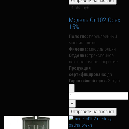
14 565 руб.
Модель Ол102 Орех
15%
Полотно:
переклеенный
массив ольхи
Филенка:
массив ольхи
Отделка:
трехслойное
лакокрасочное покрытие
Продукция
сертифицирована:
да
Гарантийный срок:
3 года