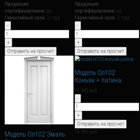
Продукция
Продукция
сертифицирована:
да
сертифицирована:
да
Гарантийный срок:
3 года
Гарантийный срок:
3 года
Модель Ол102
Коньяк + патина
16 985 руб.
16 985 руб.
Модель Ол102 Эмаль