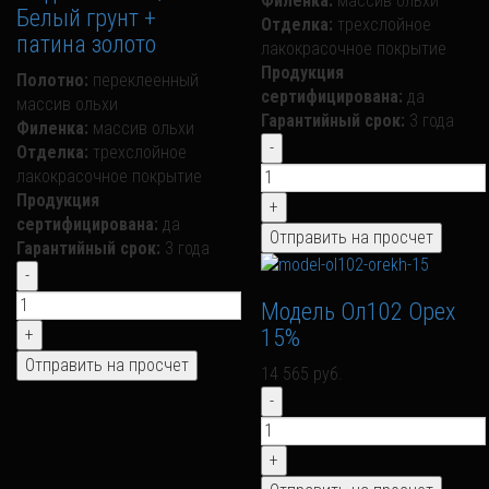
Филенка:
массив ольхи
Белый грунт +
Отделка:
трехслойное
патина золото
лакокрасочное покрытие
Продукция
Полотно:
переклеенный
сертифицирована:
да
массив ольхи
Гарантийный срок:
3 года
Филенка:
массив ольхи
Отделка:
трехслойное
лакокрасочное покрытие
Продукция
сертифицирована:
да
Гарантийный срок:
3 года
Модель Ол102 Орех
15%
14 565 руб.