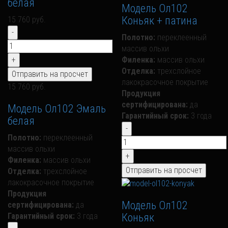
белая
Модель Ол102
Коньяк + патина
15 760 руб.
Полотно:
переклеенный
массив ольхи
Филенка:
массив ольхи
Отделка:
трехслойное
лакокрасочное покрытие
15 760 руб.
Продукция
сертифицирована:
да
Модель Ол102 Эмаль
Гарантийный срок:
3 года
белая
Полотно:
переклеенный
массив ольхи
Филенка:
массив ольхи
Отделка:
трехслойное
лакокрасочное покрытие
Продукция
Модель Ол102
сертифицирована:
да
Коньяк
Гарантийный срок:
3 года