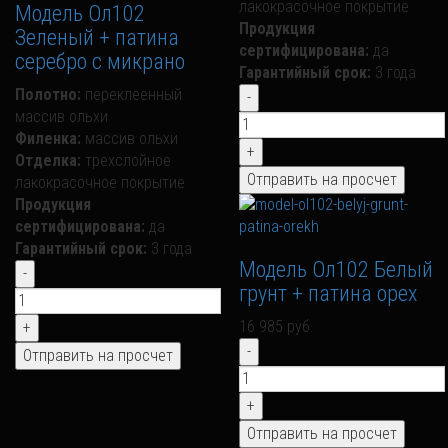
лакокрасочное покрытие
Модель Ол102
Продукция
Зеленый + патина
сертифицирована:
да
серебро с микрано
Гарантийный срок:
3 года
Полотно:
переклеенный
массив ольхи
Филенка:
массив ольхи
Отделка:
трехслойное
лакокрасочное покрытие
Продукция
сертифицирована:
да
Гарантийный срок:
3 года
Модель Ол102 Белый
грунт + патина орех
16 985 руб.