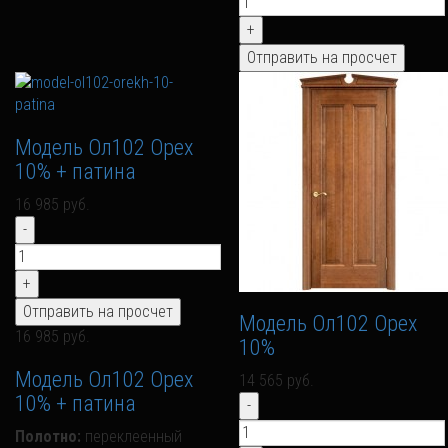
Модель Ол102 Орех
10% + патина
16 985 руб.
Модель Ол102 Орех
16 985 руб.
10%
Модель Ол102 Орех
14 565 руб.
10% + патина
Полотно:
переклеенный