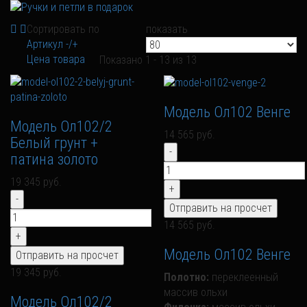
Сортировать по
показать
Артикул -/+
Цена товара
Показано 1 - 13 из 13
Модель Ол102 Венге
Модель Ол102/2
14 565 руб.
Белый грунт +
патина золото
19 345 руб.
14 565 руб.
Модель Ол102 Венге
19 345 руб.
Полотно:
переклеенный
массив ольхи
Модель Ол102/2