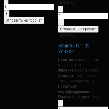
14 565 руб.
14 565 руб.
Модель Ол102
Коньяк
Полотно:
переклеенный
массив ольхи
Филенка:
массив ольхи
Отделка:
трехслойное
лакокрасочное покрытие
Продукция
сертифицирована:
да
Гарантийный срок:
3 года