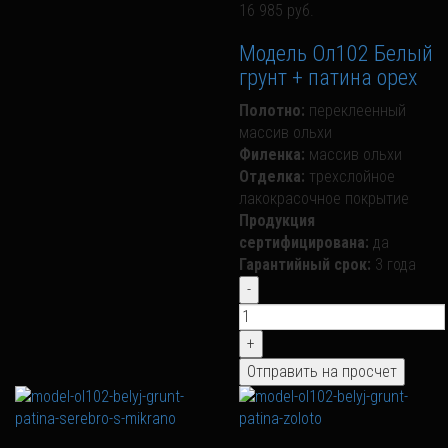
16 985 руб.
Модель Ол102 Белый
грунт + патина орех
Полотно:
переклеенный
массив ольхи
Филенка:
массив ольхи
Отделка:
трехслойное
лакокрасочное покрытие
Продукция
сертифицирована:
да
Гарантийный срок:
3 года