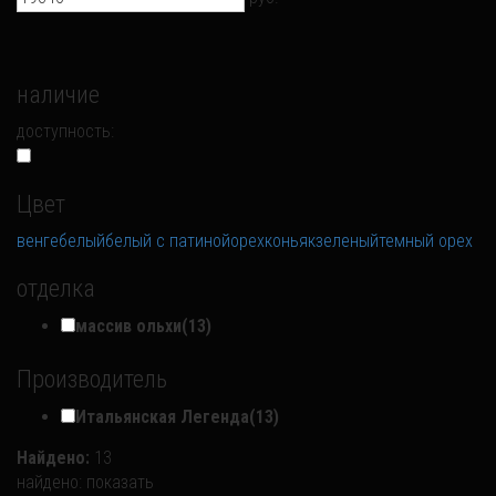
наличие
доступность:
Цвет
венге
белый
белый с патиной
орех
коньяк
зеленый
темный орех
отделка
массив ольхи
(13)
Производитель
Итальянская Легенда
(13)
Найдено:
13
найдено:
показать