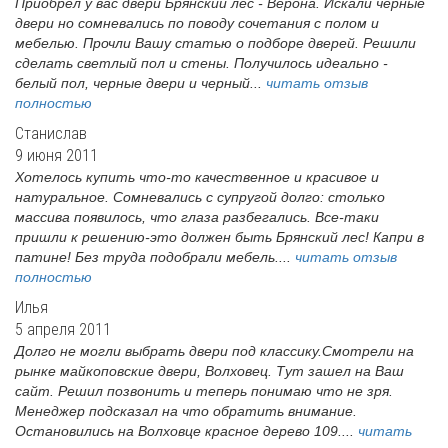
Приобрел у вас двери Брянский лес - Верона. Искали черные
двери но сомневались по поводу сочетания с полом и
мебелью. Прочли Вашу статью о подборе дверей. Решили
сделать светлый пол и стены. Получилось идеально -
белый пол, черные двери и черный...
читать отзыв
полностью
Станислав
9 июня 2011
Хотелось купить что-то качественное и красивое и
натуральное. Сомневались с супругой долго: столько
массива появилось, что глаза разбегались. Все-таки
пришли к решению-это должен быть Брянский лес! Капри в
патине! Без труда подобрали мебель....
читать отзыв
полностью
Илья
5 апреля 2011
Долго не могли выбрать двери под классику.Смотрели на
рынке майкоповские двери, Волховец. Тут зашел на Ваш
сайт. Решил позвонить и теперь понимаю что не зря.
Менеджер подсказал на что обратить внимание.
Остановились на Волховце красное дерево 109....
читать