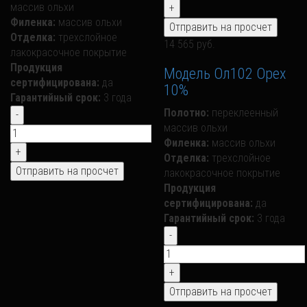
массив ольхи
Филенка:
массив ольхи
Отделка:
трехслойное
14 565 руб.
лакокрасочное покрытие
Продукция
Модель Ол102 Орех
сертифицирована:
да
10%
Гарантийный срок:
3 года
Полотно:
переклеенный
массив ольхи
Филенка:
массив ольхи
Отделка:
трехслойное
лакокрасочное покрытие
Продукция
сертифицирована:
да
Гарантийный срок:
3 года