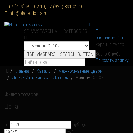
+7 (499) 391-02-10
,
+7 (925) 391-02-10
info@planetdoors.ru
SP_VMSEARCH_ALL_CATEGORIES
в корзине:
0
шт.
корзина пуста
Всего
0 руб.
SP_VMSEARCH_SEARCH_BUTTON
Показать заявку
Главная
Каталог
Межкомнатные двери
Двери Итальянская Легенда
Модель Ол102
Фильтр товаров
Цена
от
руб.
до
руб.