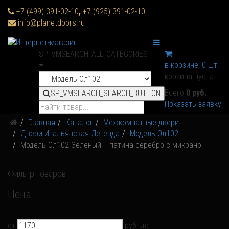
+7 (499) 391-02-10
,
+7 (925) 391-02-10
info@planetdoors.ru
SP_VMSEARCH_ALL_CATEGORIES
в корзине:
0
шт.
корзина пуста
Всего
0 руб.
SP_VMSEARCH_SEARCH_BUTTON
Показать заявку
Главная
Каталог
Межкомнатные двери
Двери Итальянская Легенда
Модель Ол102
Модель Ол102 Зеленый + патина серебро с микрано
Фильтр товаров
Цена
от
руб.
до