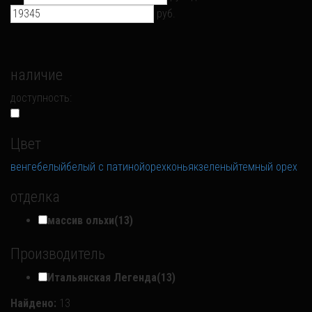
руб.
наличие
доступность:
Цвет
венге
белый
белый с патиной
орех
коньяк
зеленый
темный орех
отделка
массив ольхи
(13)
Производитель
Итальянская Легенда
(13)
Найдено:
13