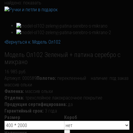
найдено:
показать
Вернуться к: Модель Ол102
Модель Ол102 Зеленый + патина серебро с
микрано
16 985 руб.
Артикул:
000589
Полотно:
переклеенный
наличие:
под заказ
массив ольхи
Филенка:
массив ольхи
Отделка:
трехслойное лакокрасочное покрытие
Продукция сертифицирована:
да
Гарантийный срок:
3 года
Размер
Короб
Наличники