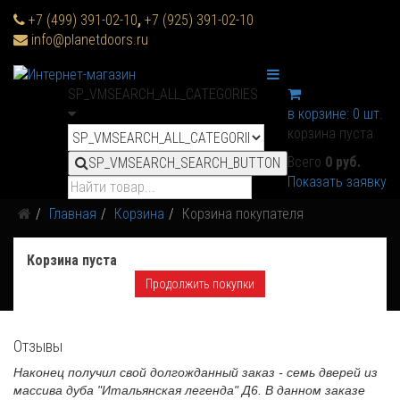
+7 (499) 391-02-10
,
+7 (925) 391-02-10
info@planetdoors.ru
SP_VMSEARCH_ALL_CATEGORIES
в корзине:
0
шт.
корзина пуста
Всего
0 руб.
SP_VMSEARCH_SEARCH_BUTTON
Показать заявку
Главная
Корзина
Корзина покупателя
Корзина пуста
Продолжить покупки
Отзывы
Наконец получил свой долгожданный заказ - семь дверей из
массива дуба "Итальянская легенда" Д6. В данном заказе