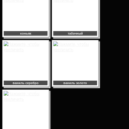
коньяк
табачный
ваниль серебро
ваниль золото