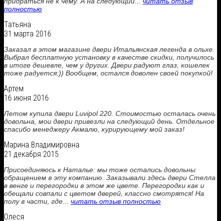
придраться не к чему. А на следующий...
читать отзыв
полностью
Татьяна
31 марта 2016
Заказал в этом магазине двери Итальянская легенда в ольхе.
Выбрал бесплатную установку в качестве скидки, получилось
в итоге дешевле, чем у других. Двери радуют глаз, кошелек
тоже радуется:)) Вообщем, остался доволен своей покупкой!
Артем
16 июня 2016
Летом купила двери Luvipol 220. Стоимостью осталась очень
довольна, мои двери привезли на следующий день. Отдельное
спасибо менеджеру Акмалю, курирующему мой заказ!
Марина Владимировна
21 декабря 2015
Присоединяюсь к Наталье: мы тоже остались довольны
обращением в эту компанию. Заказывали здесь двери Стелла
в венге и перегородки в этом же цвете. Перегородки как и
обещали совпали с цветом дверей, классно смотрятся! На
полу в части, где...
читать отзыв полностью
Олеся