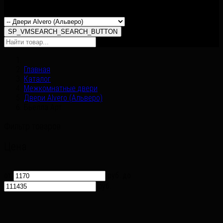
SP_VMSEARCH_ALL_CATEGORIES
SP_VMSEARCH_SEARCH_BUTTON
Главная
Каталог
Межкомнатные двери
Двери Alvero (Альверо)
Бьелла Арт
Фильтр товаров
Цена
от
руб.
до
руб.