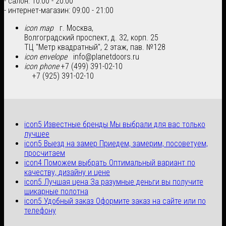
- салон: 10:00 - 20:00
- интернет-магазин: 09:00 - 21:00
icon map
г. Москва,
Волгоградский проспект, д. 32, корп. 25
ТЦ "Метр квадратный", 2 этаж, пав. №128
icon envelope
info@planetdoors.ru
icon phone
+7 (499) 391-02-10
+7 (925) 391-02-10
icon5
Известные бренды
Мы выбрали для вас только
лучшее
icon5
Выезд на замер
Приедем, замерим, посоветуем,
просчитаем
icon4
Поможем выбрать
Оптимальный вариант по
качеству, дизайну и цене
icon5
Лучшая цена
За разумные деньги вы получите
шикарные полотна
icon5
Удобный заказ
Оформите заказ на сайте или по
телефону