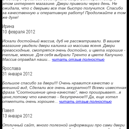
этом интернет магазине. Двери привезли через день. Не
ожидала, что с дверьми все так быстро получится. Спасибо
за качественную и оперативную работу! Продолжайте в том
же духе!
Ирина
10 февраля 2012
Искали достойный массив, дуб не рассматривали. В вашем
магазине увидели двери калинка из массива ясеня. Двери
превосходные, смотрятся очень достойно, и цвета хорошие -
теплые, мягкие. Для себя выбрали Тренто в цвете Капучино.
Массив оправдал наши...
читать отзыв полностью
Ярослава
31 января 2012
Большое спасибо за двери!!! Очень нравится качество и
внешний вид, Сделали все очень аккуратно!!! Всеми известная
фраза "Соотношение цена-качество", явно проигрывает...в
цене,потому что качество - безупречное!!! Да, еще хотел
отметить очень хорошее...
читать отзыв полностью
Павел
13 января 2012
Отличный сайт, много полезной информации про сами двери