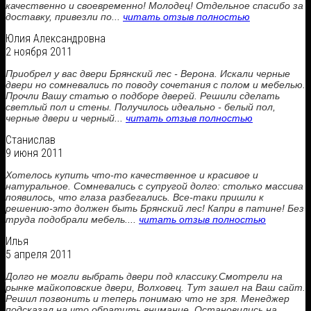
качественно и своевременно! Молодец! Отдельное спасибо за
доставку, привезли по...
читать отзыв полностью
Юлия Александровна
2 ноября 2011
Приобрел у вас двери Брянский лес - Верона. Искали черные
двери но сомневались по поводу сочетания с полом и мебелью.
Прочли Вашу статью о подборе дверей. Решили сделать
светлый пол и стены. Получилось идеально - белый пол,
черные двери и черный...
читать отзыв полностью
Станислав
9 июня 2011
Хотелось купить что-то качественное и красивое и
натуральное. Сомневались с супругой долго: столько массива
появилось, что глаза разбегались. Все-таки пришли к
решению-это должен быть Брянский лес! Капри в патине! Без
труда подобрали мебель....
читать отзыв полностью
Илья
5 апреля 2011
Долго не могли выбрать двери под классику.Смотрели на
рынке майкоповские двери, Волховец. Тут зашел на Ваш сайт.
Решил позвонить и теперь понимаю что не зря. Менеджер
подсказал на что обратить внимание. Остановились на