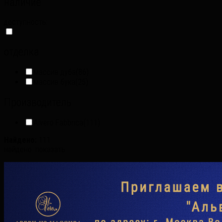
наличие
доступность:
отделка
массив дуба
(86)
массив бука
(25)
Производитель
Alvero Fabbrica
(111)
Найдено:
111
найдено:
показать