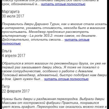
поводу проемов для установки дверей.Все было сделано в
срок, обозначенный в...
читать отзыв полностью
Маргарита
30 июля 2017
Понравились двери Дариано Турин, как и многие стала искать
в интернете, узнавать стоимость, некогда было в магазине
просчитывать. Менеджер предложил рассмотреть
альтернативу - La porte 303.2: тоже самое, но дешевле.
Действительно, отличить смогла...
читать отзыв
полностью
Ольга
4 апреля 2017
Обратился в этот магазин по рекомендации друга, он уже не
первый раз заказывает двери здесь. Я тоже не пожалел о
своем сотрудничестве, особенно о работе с Акмалем.
Толковый менеджер, адекватный, быстро подобрал нам двери
в дом. Цвет нужен был...
читать отзыв полностью
Петр
22 февраля 2017
Нужны были двери и раздвижная перегородка. Выбрали двери
Максима от костромской фабрики Практика, понравился
цвет ясень графит. Перегородки как оказалось можно тоже в