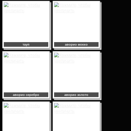
тауп
аворио мокко
аворио серебро
аворио золото