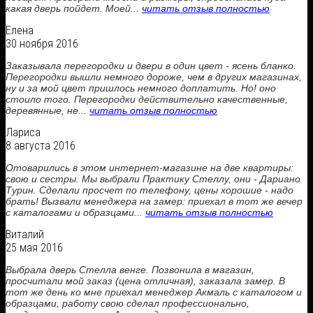
какая дверь пойдет. Моей...
читать отзыв полностью
Елена
30 ноября 2016
Заказывала перегородки и двери в один цвет - ясень бланко.
Перегородки вышли немного дороже, чем в других магазинах,
ну и за мой цвет пришлось немного доплатить. Но! оно
стоило того. Перегородки действительно качественные,
деревянные, не...
читать отзыв полностью
Лариса
8 августа 2016
Отоварились в этом интернет-магазине на две квартиры:
свою и сестры. Мы выбрали Практику Стеллу, они - Дариано
Турин. Сделали просчет по телефону, цены хорошие - надо
брать! Вызвали менеджера на замер: приехал в тот же вечер
с каталогами и образцами...
читать отзыв полностью
Виталий
25 мая 2016
Выбрала дверь Стелла венге. Позвонила в магазин,
просчитали мой заказ (цена отличная), заказала замер. В
тот же день ко мне приехал менеджер Акмаль с каталогом и
образцами, работу свою сделал профессионально,