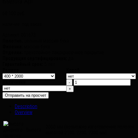
Бьелла Арт
68 100 руб.
наличие:
под заказ
Артикул:
001673
Полотно:
цельный массив бука
Филенка:
массив бука
Отделка:
трехслойное лакокрасочное покрытие
Продукция сертифицирована:
да
Гарантийный срок:
5 лет
Размер
Короб
Наличники
Description
Overview
2000 мм (возможно изготовление полотен
Высота
высотой 2100, 2200, 2300 мм)