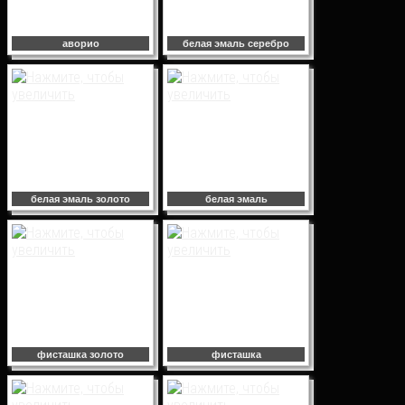
аворио
белая эмаль серебро
белая эмаль золото
белая эмаль
фисташка золото
фисташка