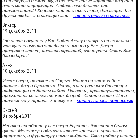
и на дверную тематику, а то везде голые картинки дверей и
очень мало информации. А здесь явно делают для
пользователей! Хорошо, что еще есть люди, делающие для
других людей, и делающие это...
читать отзыв полностью
Виктор
19 декабря 2011
Год назад покупали у Вас Лидер Алину и ничуть ни пожалели,
что купили именно эти двери и именно у Вас. Двери
прекрасно стоят, никаких нареканий, очень рады. Очень Вам
благодарны!
Анна
10 декабря 2011
Искал двери, похожие на Софью. Нашел на этом сайте
аналог - двери Практика. Понял, в чем различия благодаря
информации на Вашем сайте. Позвонил, проконсультировали,
просчитали стоимость моих дверей - Стелла венге. Цена
полностью устроила. К тому же...
читать отзыв полностью
Сергей
8 ноября 2011
Недавно приобрела у вас двери Европан - Элегант в белом
цвете. Менеджер подсказал как все красиво и правильно
оформить, и фурнитуру помог выбрать. Свою работу сделал