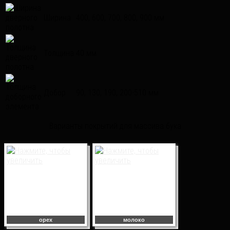
Ширина
400, 600, 700, 800, 900 мм
Толщина
40 мм
Добор
90, 130, 190, 200-510 мм
Варианты покрытий для массива бука
орех
молоко