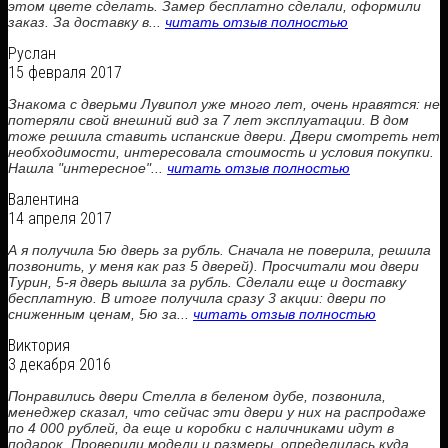
этом цвете сделать. Замер бесплатно сделали, оформили
заказ. За доставку в...
читать отзыв полностью
Руслан
15 февраля 2017
Знакома с дверьми Лувипол уже много лет, очень нравятся: не
потеряли свой внешний вид за 7 лет эксплуатации. В дом
тоже решила ставить испанские двери. Двери смотреть нет
необходимости, интересовала стоимость и условия покупки.
Нашла "интересное"...
читать отзыв полностью
Валентина
14 апреля 2017
А я получила 5ю дверь за рубль. Сначала не поверила, решила
позвонить, у меня как раз 5 дверей). Просчитали мои двери
Турин, 5-я дверь вышла за рубль. Сделали еще и доставку
бесплатную. В итоге получила сразу 3 акции: двери по
сниженным ценам, 5ю за...
читать отзыв полностью
Виктория
3 декабря 2016
Понравились двери Стелла в беленом дубе, позвонила,
менеджер сказал, что сейчас эти двери у них на распродаже
по 4 000 рублей, да еще и коробки с наличниками идут в
подарок. Проверили модели и размеры, определилась куда