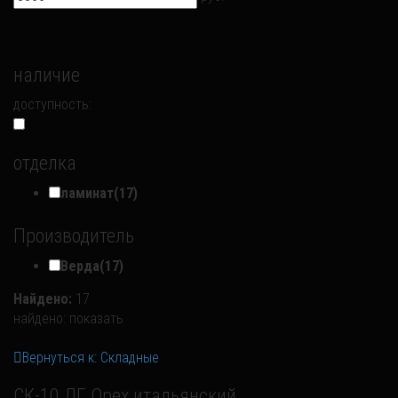
наличие
доступность:
отделка
ламинат
(17)
Производитель
Верда
(17)
Найдено:
17
найдено:
показать
Вернуться к: Складные
СК-10 ДГ Орех итальянский