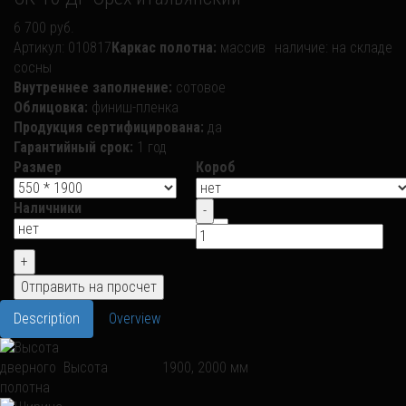
6 700 руб.
Артикул:
010817
Каркас полотна:
массив
наличие:
на складе
сосны
Внутреннее заполнение:
сотовое
Облицовка:
финиш-пленка
Продукция сертифицирована:
да
Гарантийный срок:
1 год
Размер
Короб
Наличники
Description
Overview
Высота
1900, 2000 мм