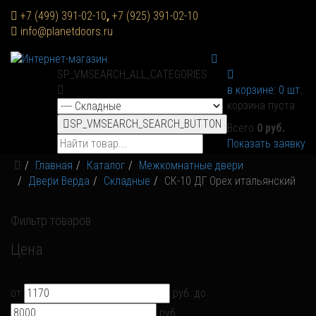
+7 (499) 391-02-10
,
+7 (925) 391-02-10
info@planetdoors.ru
SP_VMSEARCH_ALL_CATEGORIES
в корзине:
0
шт.
корзина пуста
SP_VMSEARCH_SEARCH_BUTTON
Всего
0 руб.
Показать заявку
Главная
Каталог
Межкомнатные двери
Двери Верда
Складные
СК-10 ДГ Орех итальянский
Фильтр товаров
Цена
от
руб.
до
руб.