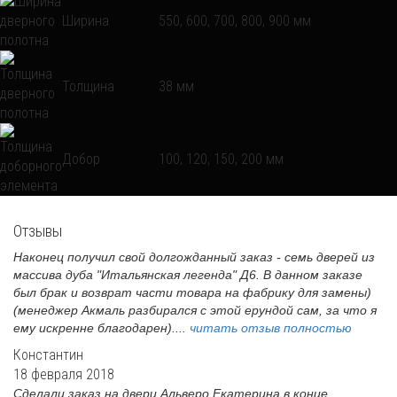
Ширина
550, 600, 700, 800, 900 мм
Толщина
38 мм
Добор
100, 120, 150, 200 мм
Отзывы
Наконец получил свой долгожданный заказ - семь дверей из
массива дуба "Итальянская легенда" Д6. В данном заказе
был брак и возврат части товара на фабрику для замены)
(менеджер Акмаль разбирался с этой ерундой сам, за что я
ему искренне благодарен)....
читать отзыв полностью
Константин
18 февраля 2018
Сделали заказ на двери Альверо Екатерина в конце