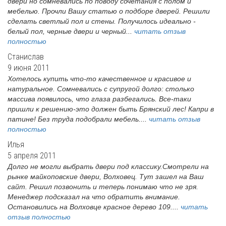
двери но сомневались по поводу сочетания с полом и
мебелью. Прочли Вашу статью о подборе дверей. Решили
сделать светлый пол и стены. Получилось идеально -
белый пол, черные двери и черный...
читать отзыв
полностью
Станислав
9 июня 2011
Хотелось купить что-то качественное и красивое и
натуральное. Сомневались с супругой долго: столько
массива появилось, что глаза разбегались. Все-таки
пришли к решению-это должен быть Брянский лес! Капри в
патине! Без труда подобрали мебель....
читать отзыв
полностью
Илья
5 апреля 2011
Долго не могли выбрать двери под классику.Смотрели на
рынке майкоповские двери, Волховец. Тут зашел на Ваш
сайт. Решил позвонить и теперь понимаю что не зря.
Менеджер подсказал на что обратить внимание.
Остановились на Волховце красное дерево 109....
читать
отзыв полностью