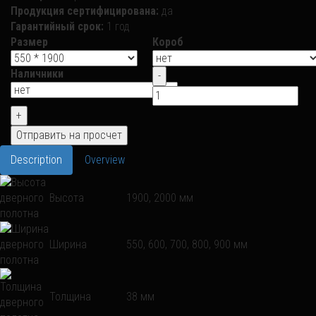
Продукция сертифицирована:
да
Гарантийный срок:
1 год
Размер
Короб
Наличники
Description
Overview
Высота
1900, 2000 мм
Ширина
550, 600, 700, 800, 900 мм
Толщина
38 мм