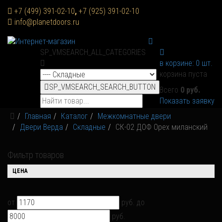
+7 (499) 391-02-10
,
+7 (925) 391-02-10
info@planetdoors.ru
SP_VMSEARCH_ALL_CATEGORIES
в корзине:
0
шт.
корзина пуста
SP_VMSEARCH_SEARCH_BUTTON
Всего
0 руб.
Показать заявку
Главная
Каталог
Межкомнатные двери
Двери Верда
Складные
СК-02 ДОФ Орех миланский
Фильтр товаров
ЦЕНА
от
руб.
до
руб.