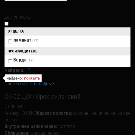
доступность:
ОТДЕЛКА
ламинат
(17)
ПРОИЗВОДИТЕЛЬ
Верда
(17)
Найдено:
17
найдено:
показать
Вернуться к: Складные
СК-02 ДОФ Орех миланский
7 600 руб.
Артикул:
010803
Каркас полотна:
массив
наличие:
на складе
сосны
Внутреннее заполнение:
сотовое
Облицовка:
финиш-пленка