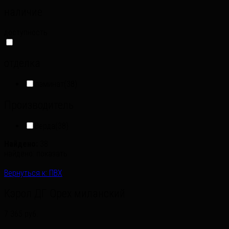
наличие
доступность:
отделка
ламинат
(38)
Производитель
Верда
(38)
Найдено:
38
найдено:
показать
Вернуться к: ПВХ
Кэрол ДГ Орех миланский
7 365 руб.