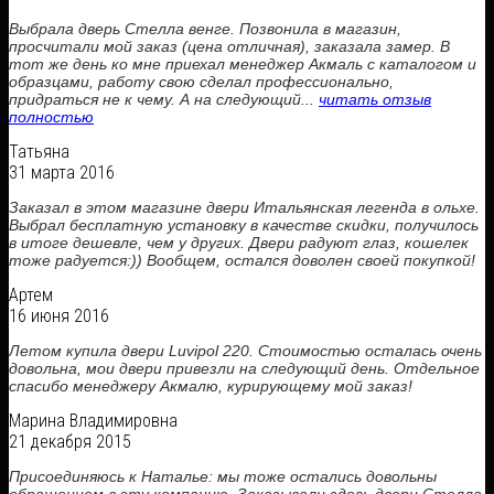
Выбрала дверь Стелла венге. Позвонила в магазин,
просчитали мой заказ (цена отличная), заказала замер. В
тот же день ко мне приехал менеджер Акмаль с каталогом и
образцами, работу свою сделал профессионально,
придраться не к чему. А на следующий...
читать отзыв
полностью
Татьяна
31 марта 2016
Заказал в этом магазине двери Итальянская легенда в ольхе.
Выбрал бесплатную установку в качестве скидки, получилось
в итоге дешевле, чем у других. Двери радуют глаз, кошелек
тоже радуется:)) Вообщем, остался доволен своей покупкой!
Артем
16 июня 2016
Летом купила двери Luvipol 220. Стоимостью осталась очень
довольна, мои двери привезли на следующий день. Отдельное
спасибо менеджеру Акмалю, курирующему мой заказ!
Марина Владимировна
21 декабря 2015
Присоединяюсь к Наталье: мы тоже остались довольны