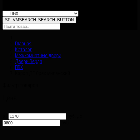
SP_VMSEARCH_ALL_CATEGORIES
SP_VMSEARCH_SEARCH_BUTTON
Главная
Каталог
Межкомнатные двери
Двери Верда
ПВХ
Кэрол ДГ Орех миланский
Фильтр товаров
Цена
от
руб.
до
руб.