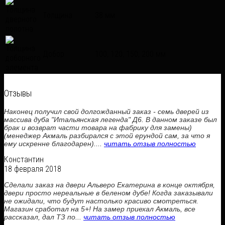
Толщина
38 мм
Добор
100, 120, 150, 200 мм
Отзывы
Наконец получил свой долгожданный заказ - семь дверей из
массива дуба "Итальянская легенда" Д6. В данном заказе был
брак и возврат части товара на фабрику для замены)
(менеджер Акмаль разбирался с этой ерундой сам, за что я
ему искренне благодарен)....
читать отзыв полностью
Константин
18 февраля 2018
Сделали заказ на двери Альверо Екатерина в конце октября,
двери просто нереальные в беленом дубе! Когда заказывали
не ожидали, что будут настолько красиво смотреться.
Магазин сработал на 5+! На замер приехал Акмаль, все
рассказал, дал ТЗ по...
читать отзыв полностью