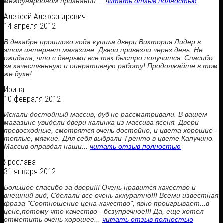
международном признании....
читать отзыв полностью
Алексей Александрович
14 апреля 2012
В декабре прошлого года купила двери Виктория Лидер в
этом интернет магазине. Двери привезли через день. Не
ожидала, что с дверьми все так быстро получится. Спасибо
за качественную и оперативную работу! Продолжайте в том
же духе!
Ирина
10 февраля 2012
Искали достойный массив, дуб не рассматривали. В вашем
магазине увидели двери калинка из массива ясеня. Двери
превосходные, смотрятся очень достойно, и цвета хорошие -
теплые, мягкие. Для себя выбрали Тренто в цвете Капучино.
Массив оправдал наши...
читать отзыв полностью
Ярослава
31 января 2012
Большое спасибо за двери!!! Очень нравится качество и
внешний вид, Сделали все очень аккуратно!!! Всеми известная
фраза "Соотношение цена-качество", явно проигрывает...в
цене,потому что качество - безупречное!!! Да, еще хотел
отметить очень хорошее...
читать отзыв полностью