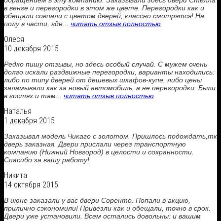
обращением в эту компанию. Заказывали здесь двери Стелла
в венге и перегородки в этом же цвете. Перегородки как и
обещали совпали с цветом дверей, классно смотрятся! На
полу в части, где...
читать отзыв полностью
Олеся
10 декабря 2015
Редко пишу отзывы, но здесь особый случай. С мужем очень
долго искали раздвижные перегородки, варианты находились:
либо по типу дверей от дешевых шкафов-купе, либо цены
заламывали как за новый автомобиль, а не перегородки. Были
в гостях и там...
читать отзыв полностью
Наталья
1 декабря 2015
Заказывал модель Чикаго с золотом. Пришлось подождать,тк
дверь заказная. Двери прислали через транспортную
компанию (Нижний Новгород) в целости и сохранности.
Спасибо за вашу работу!
Никита
14 октября 2015
В июне заказали у вас двери Соренто. Попали в акцию,
прилично сэкономили! Привезли как и обещали, точно в срок.
Двери уже установили. Всем остались довольны: и вашим