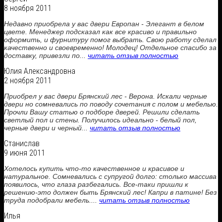
8 ноября 2011
Недавно приобрела у вас двери Европан - Элегант в белом
цвете. Менеджер подсказал как все красиво и правильно
оформить, и фурнитуру помог выбрать. Свою работу сделал
качественно и своевременно! Молодец! Отдельное спасибо за
доставку, привезли по...
читать отзыв полностью
Юлия Александровна
2 ноября 2011
Приобрел у вас двери Брянский лес - Верона. Искали черные
двери но сомневались по поводу сочетания с полом и мебелью.
Прочли Вашу статью о подборе дверей. Решили сделать
светлый пол и стены. Получилось идеально - белый пол,
черные двери и черный...
читать отзыв полностью
Станислав
9 июня 2011
Хотелось купить что-то качественное и красивое и
натуральное. Сомневались с супругой долго: столько массива
появилось, что глаза разбегались. Все-таки пришли к
решению-это должен быть Брянский лес! Капри в патине! Без
труда подобрали мебель....
читать отзыв полностью
Илья