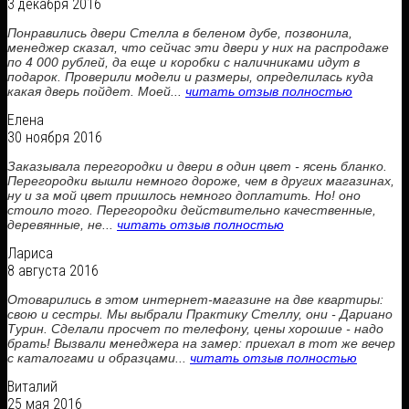
3 декабря 2016
Понравились двери Стелла в беленом дубе, позвонила,
менеджер сказал, что сейчас эти двери у них на распродаже
по 4 000 рублей, да еще и коробки с наличниками идут в
подарок. Проверили модели и размеры, определилась куда
какая дверь пойдет. Моей...
читать отзыв полностью
Елена
30 ноября 2016
Заказывала перегородки и двери в один цвет - ясень бланко.
Перегородки вышли немного дороже, чем в других магазинах,
ну и за мой цвет пришлось немного доплатить. Но! оно
стоило того. Перегородки действительно качественные,
деревянные, не...
читать отзыв полностью
Лариса
8 августа 2016
Отоварились в этом интернет-магазине на две квартиры:
свою и сестры. Мы выбрали Практику Стеллу, они - Дариано
Турин. Сделали просчет по телефону, цены хорошие - надо
брать! Вызвали менеджера на замер: приехал в тот же вечер
с каталогами и образцами...
читать отзыв полностью
Виталий
25 мая 2016