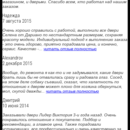
магазином, и дверьми. Спасибо всем, кто работал над нашим
заказом.
Надежда
7 августа 2015
Очень хорошо справились с работой, выполнили все двери
Селена от Дариано по нестандартным размерам, сохраняя
красоту модели. Индивидуальный подход к выполнению заказа
- это очень здорово, приятно порадовала цена, и конечно,
сервис. Качество -...
читать отзыв полностью
Alexandrov
2 декабря 2015
Вообще, до ремонта я как-то и не задумывался, какие двери
брать лишь бы не отвалилась сразу и радовала глаз. Сосед,
на этом деле собаку съевший, сказал, что халатность по
отношению к дверям может плохо для хозяина обернуться,
мол, скупой дважды...
читать отзыв полностью
Дмитрий
10 июня 2014
Заказывали двери Лидер Виктория 3-и года назад. Очень
понравилось отношение к покупателю. Подбор и
рекомендации, а главное цена. Также порадовали
установщики, все профессионально и очень качественно за