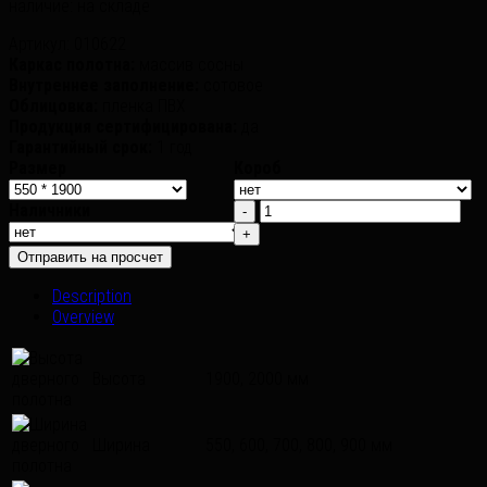
наличие:
на складе
Артикул:
010622
Каркас полотна:
массив сосны
Внутреннее заполнение:
сотовое
Облицовка:
пленка ПВХ
Продукция сертифицирована:
да
Гарантийный срок:
1 год
Размер
Короб
Наличники
Description
Overview
Высота
1900, 2000 мм
Ширина
550, 600, 700, 800, 900 мм