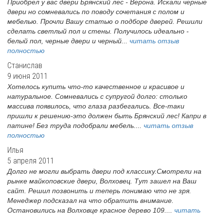
Приобрел у вас двери Брянский лес - Верона. Искали черные
двери но сомневались по поводу сочетания с полом и
мебелью. Прочли Вашу статью о подборе дверей. Решили
сделать светлый пол и стены. Получилось идеально -
белый пол, черные двери и черный...
читать отзыв
полностью
Станислав
9 июня 2011
Хотелось купить что-то качественное и красивое и
натуральное. Сомневались с супругой долго: столько
массива появилось, что глаза разбегались. Все-таки
пришли к решению-это должен быть Брянский лес! Капри в
патине! Без труда подобрали мебель....
читать отзыв
полностью
Илья
5 апреля 2011
Долго не могли выбрать двери под классику.Смотрели на
рынке майкоповские двери, Волховец. Тут зашел на Ваш
сайт. Решил позвонить и теперь понимаю что не зря.
Менеджер подсказал на что обратить внимание.
Остановились на Волховце красное дерево 109....
читать