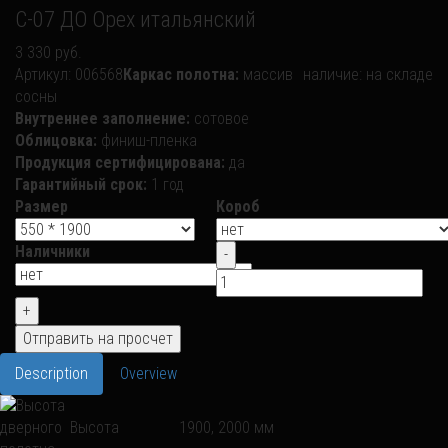
С-07 ДО Орех итальянский
3 330 руб.
Артикул:
006568
Каркас полотна:
массив
наличие:
на складе
сосны
Внутреннее заполнение:
сотовое
Облицовка:
финиш-пленка
Продукция сертифицирована:
да
Гарантийный срок:
1 год
Размер
Короб
Наличники
Description
Overview
Высота
1900, 2000 мм