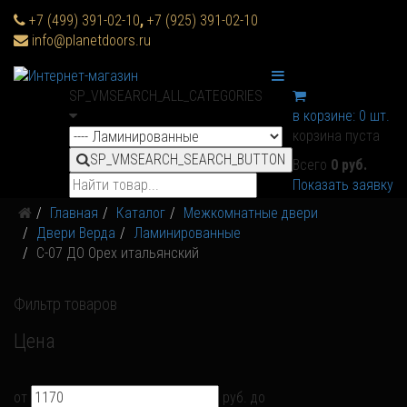
+7 (499) 391-02-10
,
+7 (925) 391-02-10
info@planetdoors.ru
SP_VMSEARCH_ALL_CATEGORIES
в корзине:
0
шт.
корзина пуста
SP_VMSEARCH_SEARCH_BUTTON
Всего
0 руб.
Показать заявку
Главная
Каталог
Межкомнатные двери
Двери Верда
Ламинированные
С-07 ДО Орех итальянский
Фильтр товаров
Цена
от
руб.
до