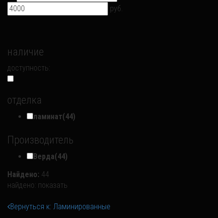
руб.
наличие
доступность:
отделка
ламинат
(44)
Производитель
Верда
(44)
Найдено:
44
найдено:
показать
Вернуться к: Ламинированные