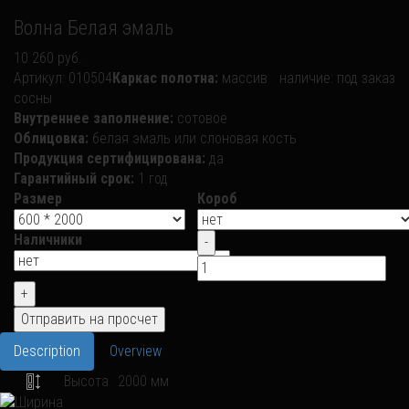
Волна Белая эмаль
10 260 руб.
Артикул:
010504
Каркас полотна:
массив
наличие:
под заказ
сосны
Внутреннее заполнение:
сотовое
Облицовка:
белая эмаль или слоновая кость
Продукция сертифицирована:
да
Гарантийный срок:
1 год
Размер
Короб
Наличники
Description
Overview
Высота
2000 мм