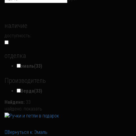
наличие
доступность:
отделка
эмаль
(33)
Производитель
Верда
(33)
Найдено:
33
найдено:
показать
Вернуться к: Эмаль