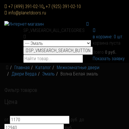
+7 (499) 391-02-10
,
+7 (925) 391-02-10
info@planetdoors.ru
SP_VMSEARCH_ALL_CATEGORIES
в корзине:
0
шт.
корзина пуста
SP_VMSEARCH_SEARCH_BUTTON
Всего
0 руб.
Показать заявку
Главная
Каталог
Межкомнатные двери
Двери Верда
Эмаль
Волна Белая эмаль
Фильтр товаров
Цена
от
руб.
до
руб.