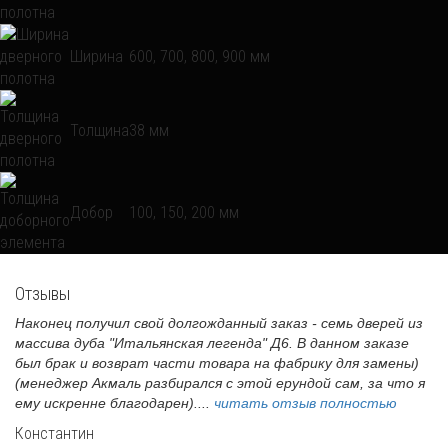
Ширина
600, 700, 800, 900 мм
Толщина
38 мм
Добор
100, 150, 200 мм
Отзывы
Наконец получил свой долгожданный заказ - семь дверей из
массива дуба "Итальянская легенда" Д6. В данном заказе
был брак и возврат части товара на фабрику для замены)
(менеджер Акмаль разбирался с этой ерундой сам, за что я
ему искренне благодарен)....
читать отзыв полностью
Константин