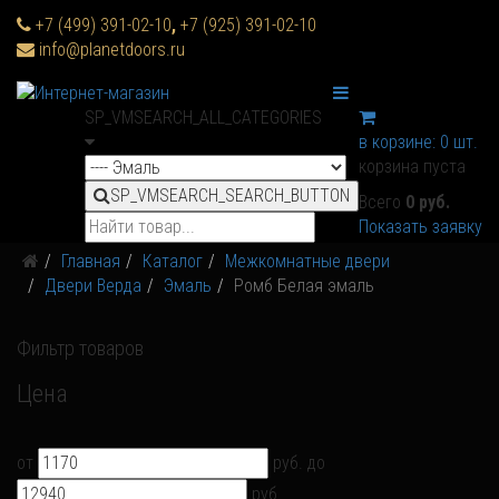
+7 (499) 391-02-10
,
+7 (925) 391-02-10
info@planetdoors.ru
SP_VMSEARCH_ALL_CATEGORIES
в корзине:
0
шт.
корзина пуста
SP_VMSEARCH_SEARCH_BUTTON
Всего
0 руб.
Показать заявку
Главная
Каталог
Межкомнатные двери
Двери Верда
Эмаль
Ромб Белая эмаль
Фильтр товаров
Цена
от
руб.
до
руб.