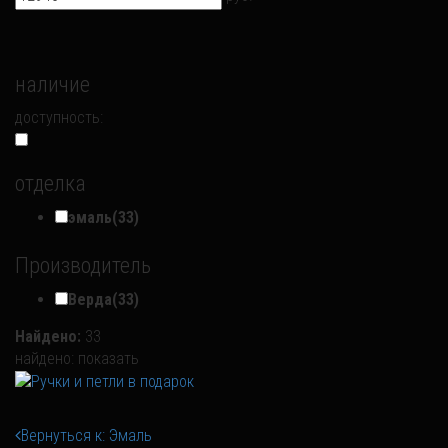
наличие
доступность:
отделка
эмаль
(33)
Производитель
Верда
(33)
Найдено:
33
найдено:
показать
Вернуться к: Эмаль