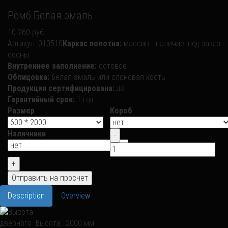
Ромб Белая эмаль
10 260 руб.
Артикул:
010510
Каркас полотна:
массив
наличие:
под заказ
сосны
Внутреннее заполнение:
сотовое
Облицовка:
белая эмаль или слоновая кость
Продукция сертифицирована:
да
Гарантийный срок:
1 год
Размер
Короб
Наличники
Description
Overview
Высота
2000 мм