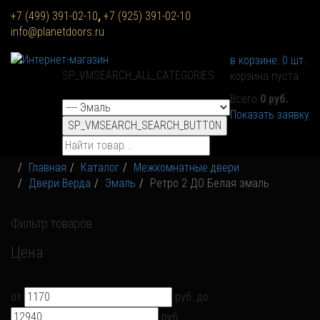
+7 (499) 391-02-10
,
+7 (925) 391-02-10
info@planetdoors.ru
в корзине:
0
шт.
SP_VMSEARCH_ALL_CATEGORIES
корзина пуста
Всего
0 руб.
Показать заявку
SP_VMSEARCH_SEARCH_BUTTON
Главная
Каталог
Межкомнатные двери
Двери Верда
Эмаль
Ретро 2 ДО Белая эмаль
Фильтр товаров
Цена
от
руб.
до
руб.