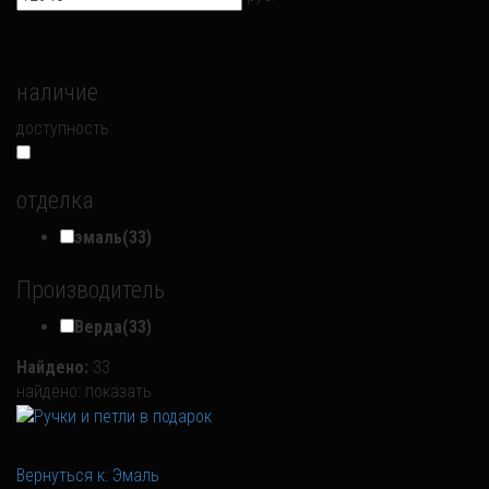
наличие
доступность:
отделка
эмаль
(33)
Производитель
Верда
(33)
Найдено:
33
найдено:
показать
Вернуться к: Эмаль