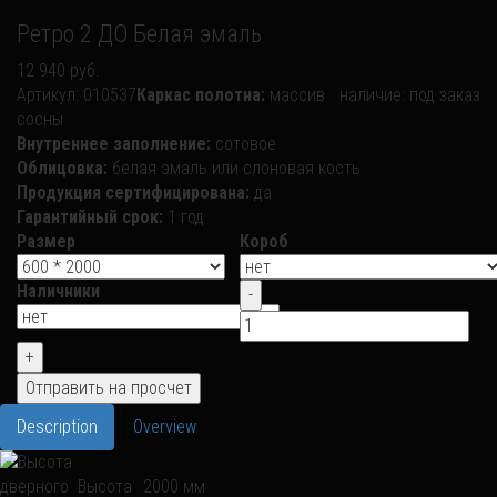
Ретро 2 ДО Белая эмаль
12 940 руб.
Артикул:
010537
Каркас полотна:
массив
наличие:
под заказ
сосны
Внутреннее заполнение:
сотовое
Облицовка:
белая эмаль или слоновая кость
Продукция сертифицирована:
да
Гарантийный срок:
1 год
Размер
Короб
Наличники
Description
Overview
Высота
2000 мм