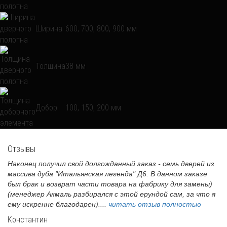
Ширина
600, 700, 800, 900 мм
Толщина
38 мм
Добор
100, 150, 200 мм
Отзывы
Наконец получил свой долгожданный заказ - семь дверей из
массива дуба "Итальянская легенда" Д6. В данном заказе
был брак и возврат части товара на фабрику для замены)
(менеджер Акмаль разбирался с этой ерундой сам, за что я
ему искренне благодарен)....
читать отзыв полностью
Константин