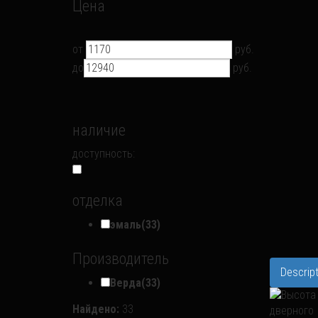
Цена
от
руб.
до
руб.
наличие
доступность:
отделка
эмаль
(33)
Производитель
Descript
Верда
(33)
Найдено:
33