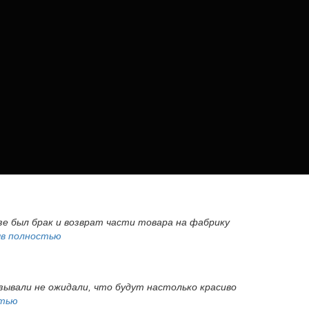
азе был брак и возврат части товара на фабрику
в полностью
азывали не ожидали, что будут настолько красиво
стью