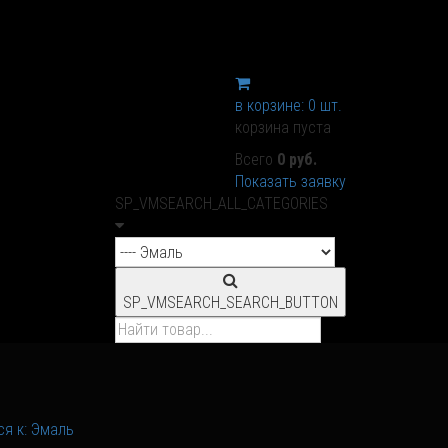
в корзине:
0
шт.
корзина пуста
Всего
0 руб.
Показать заявку
SP_VMSEARCH_ALL_CATEGORIES
SP_VMSEARCH_SEARCH_BUTTON
ся к: Эмаль