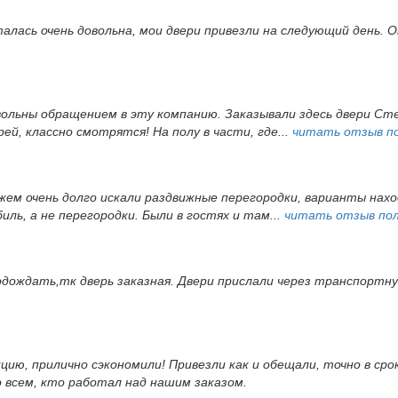
алась очень довольна, мои двери привезли на следующий день.
ольны обращением в эту компанию. Заказывали здесь двери Стел
ей, классно смотрятся! На полу в части, где...
читать отзыв п
ужем очень долго искали раздвижные перегородки, варианты нах
иль, а не перегородки. Были в гостях и там...
читать отзыв по
одождать,тк дверь заказная. Двери прислали через транспортн
кцию, прилично сэкономили! Привезли как и обещали, точно в ср
о всем, кто работал над нашим заказом.