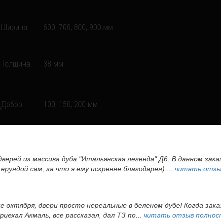
Ширина
600, 700, 800, 900 мм
Толщина
38 мм
Добор
100, 150, 200 мм
дверей из массива дуба "Итальянская легенда" Д6. В данном зак
ерундой сам, за что я ему искренне благодарен)....
читать отзы
це октября, двери просто нереальные в беленом дубе! Когда зак
иехал Акмаль, все рассказал, дал ТЗ по...
читать отзыв полно