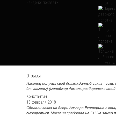
найдено:
показать
Отзывы
Наконец получил свой долгожданный заказ - семь 
для замены) (менеджер Акмаль разбирался с этой 
Константин
18 февраля 2018
Сделали заказ на двери Альверо Екатерина в кон
смотреться. Магазин сработал на 5+! На замер пр