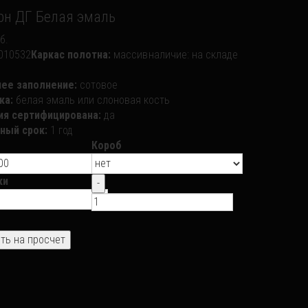
рн ДГ Белая эмаль
б.
010532
Каркас полотна:
массив
наличие:
на складе
нее заполнение:
сотовое
ка:
белая эмаль или слоновая кость
ия сертифицирована:
да
ный срок:
1 год
Короб
ки