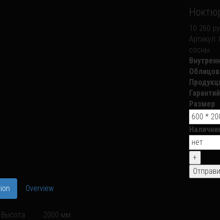
Ноктю
10 260 ру
Артикул:
сосны
Внутрен
Облицов
Продукц
Гарантий
Размер
Налични
ion
Overview
Высота
2000 мм