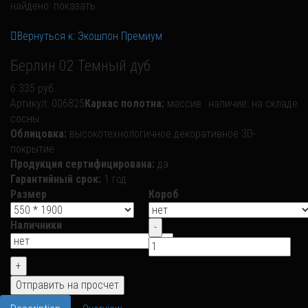
найдено:
показать
Вернуться к: Экошпон Премиум
Берлин 02 Темный дуб
6 335 руб.
Артикул:
006825
Каркас полотна:
массив
наличие:
на складе
сосны
Облицовка:
высокотехнологичное декоративное 3D-
покрытие
Продукция сертифицирована:
да
Гарантийный срок:
1 год
Размер
Короб
Наличники