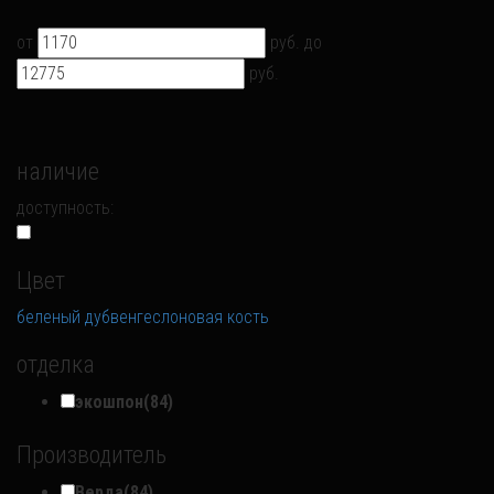
от
руб.
до
руб.
наличие
доступность:
Цвет
беленый дуб
венге
слоновая кость
отделка
экошпон
(84)
Производитель
Верда
(84)