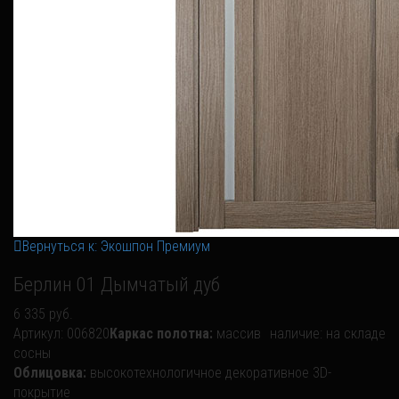
Вернуться к: Экошпон Премиум
Берлин 01 Дымчатый дуб
6 335 руб.
Артикул:
006820
Каркас полотна:
массив
наличие:
на складе
сосны
Облицовка:
высокотехнологичное декоративное 3D-
покрытие