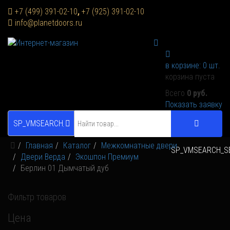
+7 (499) 391-02-10
,
+7 (925) 391-02-10
info@planetdoors.ru
в корзине:
0
шт.
корзина пуста
Всего
0 руб.
Показать заявку
SP_VMSEARCH_ALL_CATEGORIES
Главная
Каталог
Межкомнатные двери
SP_VMSEARCH_S
Двери Верда
Экошпон Премиум
Берлин 01 Дымчатый дуб
Фильтр товаров
Цена