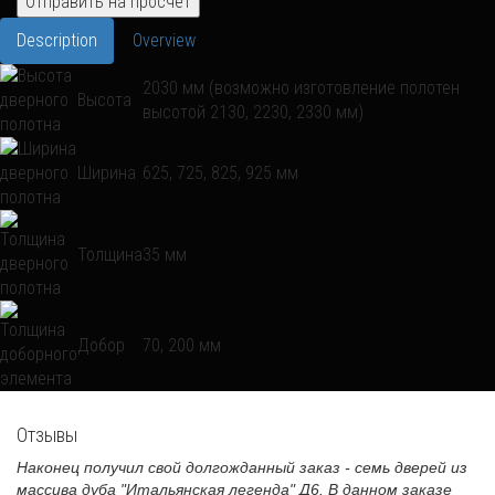
Description
Overview
2030 мм (возможно изготовление полотен
Высота
высотой 2130, 2230, 2330 мм)
Ширина
625, 725, 825, 925 мм
Толщина
35 мм
Добор
70, 200 мм
Отзывы
Наконец получил свой долгожданный заказ - семь дверей из
массива дуба "Итальянская легенда" Д6. В данном заказе