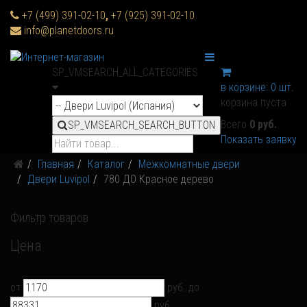
+7 (499) 391-02-10
,
+7 (925) 391-02-10
info@planetdoors.ru
SP_VMSEARCH_ALL_CATEGORIES
в корзине:
0
шт.
корзина пуста
Всего
0 руб.
SP_VMSEARCH_SEARCH_BUTTON
Показать заявку
Главная
Каталог
Межкомнатные двери
Двери Luvipol
780 ДО Красное дерево
Фильтр товаров
Цена
от
руб.
до
руб.