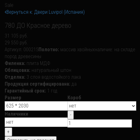
Sale
Вернуться к: Двери Luvipol (Испания)
780 ДО Красное дерево
31 105 руб.
29 550 руб.
Артикул:
000215
Полотно:
массив хвойных
наличие:
на складе
пород древесины
Филенка:
плита МДФ
Облицовка:
натуральный шпон
Отделка:
3 слоя водостойкого лака
Продукция сертифицирована:
да
Гарантийный срок:
1 год
Размер
Короб
Наличники