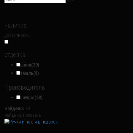
наличие
доступность:
отделка
шпон
(20)
эмаль
(8)
Производитель
Luvipol
(28)
Найдено:
28
найдено:
показать