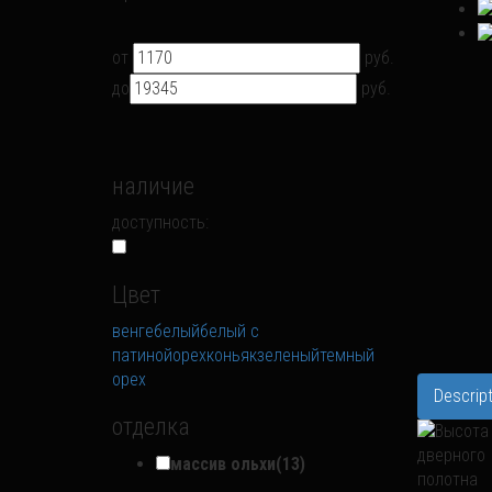
от
руб.
до
руб.
наличие
доступность:
Цвет
венге
белый
белый с
патиной
орех
коньяк
зеленый
темный
орех
Descript
отделка
массив ольхи
(13)