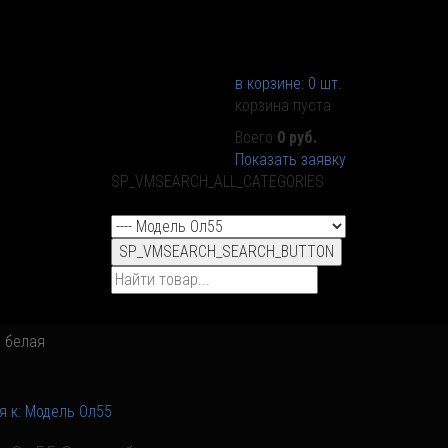
в корзине:
0
шт.
корзина пуста
Всего
0 руб.
Показать заявку
SP_VMSEARCH_ALL_CATEGORIES
SP_VMSEARCH_SEARCH_BUTTON
 белая
я к: Модель Ол55