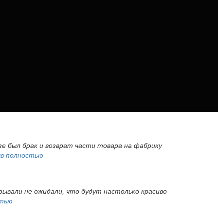
азе был брак и возврат части товара на фабрику
в полностью
азывали не ожидали, что будут настолько красиво
стью