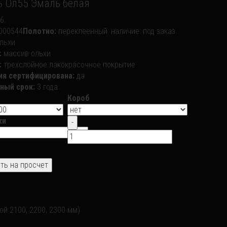
 Ол55 Эмаль белая
б.
000544
Полотно:
переклеенный
наличие:
под заказ
льхи
:
массив ольхи
:
трехслойное лакокрасочное покрытие
ия сертифицирована:
да
ный срок:
3 года
Короб
ки
й 2100, 2200, 2300 мм)