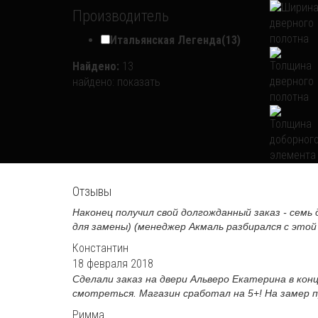
Производитель
Итальянская Легенда
(13)
Найдено:
13
найдено:
показать
Отзывы
Наконец получил свой долгожданный заказ - семь 
для замены) (менеджер Акмаль разбирался с этой 
Константин
18 февраля 2018
Сделали заказ на двери Альверо Екатерина в кон
смотреться. Магазин сработал на 5+! На замер пр
Римма