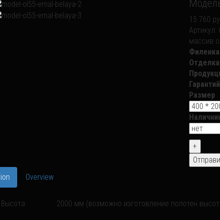
Модель
15 760 ру
Артикул:
массив о
Филенка
Отделка
Продукц
Гарантий
Размер
Налични
ion
Overview
Высота
2000 мм (возможно изготовление полотен высото