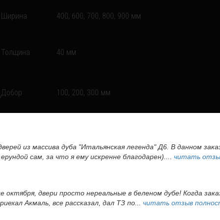
Ширина
400, 600, 700, 800, 900 мм
Толщина
40 мм
Добор
100, 200, 300 мм
дверей из массива дуба "Итальянская легенда" Д6. В данном зак
ерундой сам, за что я ему искренне благодарен)....
читать отзы
це октября, двери просто нереальные в беленом дубе! Когда зак
иехал Акмаль, все рассказал, дал ТЗ по...
читать отзыв полно