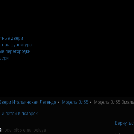
тные двери
тная фурнитура
е перегородки
вери
Двери Итальянская Легенда
Модель Ол55
Модель Ол55 Эмаль
Вернутьс