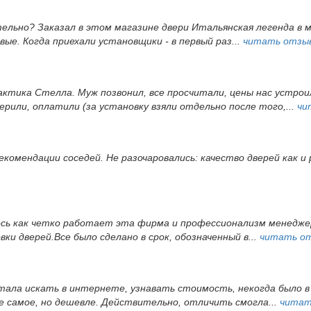
тельно? Заказал в этом магазине двери Итальянская легенда в 
ые. Когда приехали установщики - в первый раз...
читать отзы
ктика Стелла. Муж позвонил, все просчитали, цены нас устрои
ерили, оплатили (за установку взяли отдельно после того,...
чи
екомендации соседей. Не разочаровались: качество дверей как и
ось как четко работает эта фирма и профессионализм менеджер
и дверей.Все было сделано в срок, обозначенный в...
читать о
 стала искать в интернете, узнавать стоимость, некогда было
е самое, но дешевле. Действительно, отличить смогла...
читат