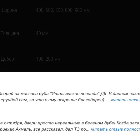
Ширина
400, 600, 700, 800, 900 мм
Толщина
40 мм
Добор
100, 200 мм
дверей из массива дуба "Итальянская легенда" Д6. В данном зак
ерундой сам, за что я ему искренне благодарен)....
читать отзы
це октября, двери просто нереальные в беленом дубе! Когда зак
иехал Акмаль, все рассказал, дал ТЗ по...
читать отзыв полно