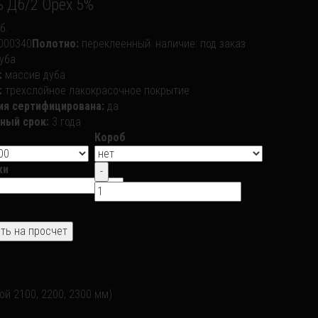
 Д6/2 Орех 5%
б.
000340
Полотно:
переклеенный
наличие:
под заказ
уба
:
массив дуба
:
трехслойное лакокрасочное покрытие
ия сертифицирована:
да
ный срок:
3 года
Короб
ки
й 2100, 2200, 2300 мм)