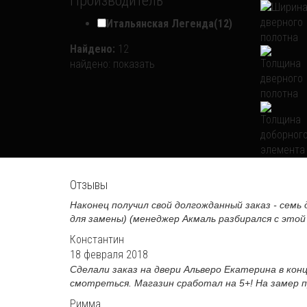
Производитель
Итальянская Легенда
(12)
Найдено:
12
найдено:
показать
Отзывы
Наконец получил свой долгожданный заказ - семь 
для замены) (менеджер Акмаль разбирался с этой 
Константин
18 февраля 2018
Сделали заказ на двери Альверо Екатерина в кон
смотреться. Магазин сработал на 5+! На замер пр
Римма