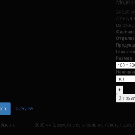
Модель
24 260 ру
Артикул:
массив д
Филенка
Отделка
Продукц
Гарантий
Размер
Налични
ion
Overview
Высота
2000 мм (возможно изготовление полотен высото