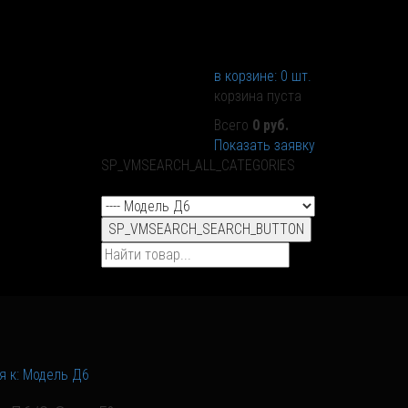
в корзине:
0
шт.
корзина пуста
Всего
0 руб.
Показать заявку
SP_VMSEARCH_ALL_CATEGORIES
SP_VMSEARCH_SEARCH_BUTTON
я к: Модель Д6