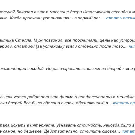
тельно? Заказал в этом магазине двери Итальянская легенда в 
ые. Когда приехали установщики - в первый раз...
читать отзы
ктика Стелла. Муж позвонил, все просчитали, цены нас устрои
ерили, оплатили (за установку взяли отдельно после того,...
чи
екомендации соседей. Не разочаровались: качество дверей как и
ось как четко работает эта фирма и профессионализм менеджер
и дверей.Все было сделано в срок, обозначенный в...
читать о
 стала искать в интернете, узнавать стоимость, некогда было
е самое, но дешевле. Действительно, отличить смогла...
читат