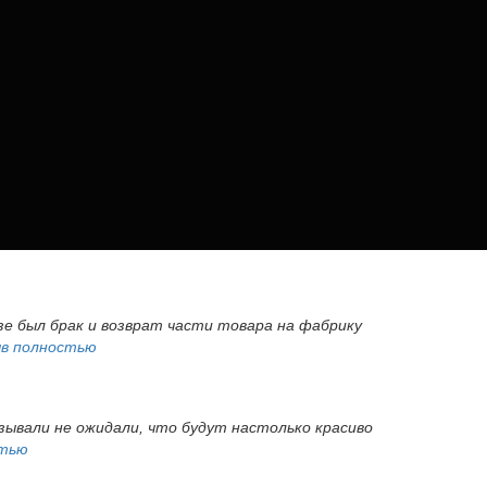
азе был брак и возврат части товара на фабрику
в полностью
азывали не ожидали, что будут настолько красиво
стью