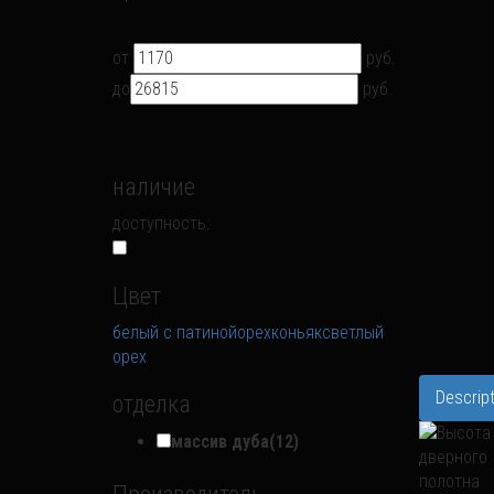
от
руб.
до
руб.
наличие
доступность:
Цвет
белый с патиной
орех
коньяк
светлый
орех
Descript
отделка
массив дуба
(12)