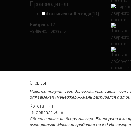
Производитель
Итальянская Легенда
(12)
Найдено:
12
найдено:
показать
Отзывы
Наконец получил свой долгожданный заказ - семь 
для замены) (менеджер Акмаль разбирался с этой 
Константин
18 февраля 2018
Сделали заказ на двери Альверо Екатерина в кон
смотреться. Магазин сработал на 5+! На замер пр