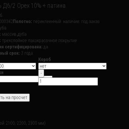
 Д6/2 Орех 10% + патина
б.
000342
Полотно:
переклеенный
наличие:
под заказ
уба
:
массив дуба
:
трехслойное лакокрасочное покрытие
ия сертифицирована:
да
ный срок:
3 года
Короб
ки
й 2100, 2200, 2300 мм)