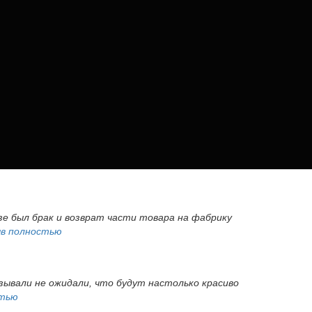
азе был брак и возврат части товара на фабрику
в полностью
азывали не ожидали, что будут настолько красиво
стью