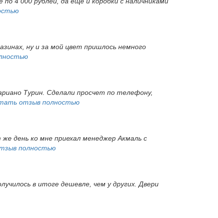
 по 4 000 рублей, да еще и коробки с наличниками
остью
газинах, ну и за мой цвет пришлось немного
лностью
ариано Турин. Сделали просчет по телефону,
тать отзыв полностью
т же день ко мне приехал менеджер Акмаль с
тзыв полностью
лучилось в итоге дешевле, чем у других. Двери