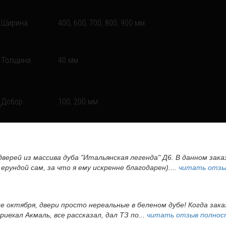
Ширина
400, 600, 700, 800, 900 мм
Толщина
40 мм
Добор
100, 200 мм
дверей из массива дуба "Итальянская легенда" Д6. В данном зак
ерундой сам, за что я ему искренне благодарен)....
читать отзы
це октября, двери просто нереальные в беленом дубе! Когда зак
иехал Акмаль, все рассказал, дал ТЗ по...
читать отзыв полно