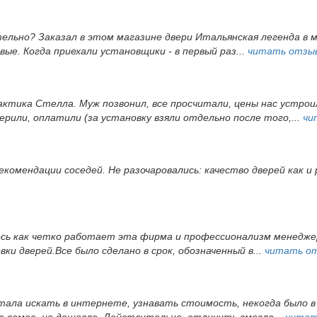
тельно? Заказал в этом магазине двери Итальянская легенда в 
ые. Когда приехали установщики - в первый раз...
читать отзы
ктика Стелла. Муж позвонил, все просчитали, цены нас устрои
ерили, оплатили (за установку взяли отдельно после того,...
чи
екомендации соседей. Не разочаровались: качество дверей как и
ось как четко работает эта фирма и профессионализм менеджер
и дверей.Все было сделано в срок, обозначенный в...
читать о
 стала искать в интернете, узнавать стоимость, некогда было
е самое, но дешевле. Действительно, отличить смогла...
читат