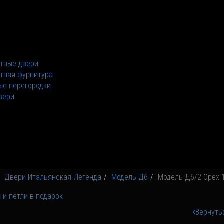
тные двери
тная фурнитура
е перегородки
вери
Двери Итальянская Легенда
Модель Д6
Модель Д6/2 Орех 
Вернуть