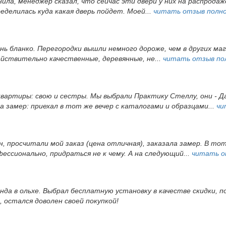
ила, менеджер сказал, что сейчас эти двери у них на распродаже
еделилась куда какая дверь пойдет. Моей...
читать отзыв полн
ень бланко. Перегородки вышли немного дороже, чем в других ма
йствительно качественные, деревянные, не...
читать отзыв по
вартиры: свою и сестры. Мы выбрали Практику Стеллу, они - Д
а замер: приехал в тот же вечер с каталогами и образцами...
чи
, просчитали мой заказ (цена отличная), заказала замер. В то
ессионально, придраться не к чему. А на следующий...
читать о
да в ольхе. Выбрал бесплатную установку в качестве скидки, по
 остался доволен своей покупкой!