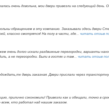
алась очень довольна, мои двери привезли на следующий день.
ольны обращением в эту компанию. Заказывали здесь двери Стел
ей, классно смотрятся! На полу в части, где...
читать отзыв п
ужем очень долго искали раздвижные перегородки, варианты нах
иль, а не перегородки. Были в гостях и там...
читать отзыв по
одождать,тк дверь заказная. Двери прислали через транспортн
кцию, прилично сэкономили! Привезли как и обещали, точно в ср
о всем, кто работал над нашим заказом.