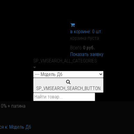
в корзине:
0
шт.
корзина пуста
Всего
0 руб.
Показать заявку
SP_VMSEARCH_ALL_CATEGORIES
SP_VMSEARCH_SEARCH_BUTTON
10% + патина
ся к: Модель Д6