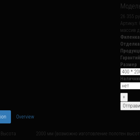
Модель
26 355 ру
Артикул:
массив д
Филенка
Отделка
Продукц
Гарантий
Размер
Налични
ion
Overview
Высота
2000 мм (возможно изготовление полотен высото