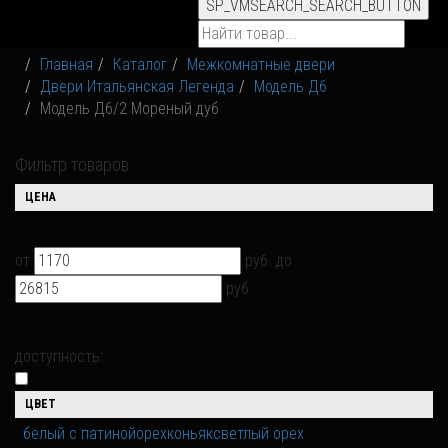
SP_VMSEARCH_SEARCH_BUTTON
Главная
Каталог
Межкомнатные двери
Двери Итальянская Легенда
Модель Д6
Модель Д6/2 Мореный дуб
Фильтр товаров
ЦЕНА
от
руб.
до
руб.
доступность:
ЦВЕТ
белый с патиной
орех
коньяк
светлый орех