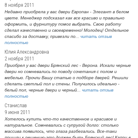
8 ноября 2011
Недавно приобрела у вас двери Европан - Элегант в белом
цвете. Менеджер подсказал как все красиво и правильно
оформить, и фурнитуру помог выбрать. Свою работу
сделал качественно и своевременно! Молодец! Отдельное
спасибо за доставку, привезли по...
читать отзыв
полностью
Юлия Александровна
2 ноября 2011
Приобрел у вас двери Брянский лес - Верона. Искали черные
двери но сомневались по поводу сочетания с полом и
мебелью. Прочли Вашу статью о подборе дверей. Решили
сделать светлый пол и стены. Получилось идеально -
белый пол, черные двери и черный...
читать отзыв
полностью
Станислав
9 июня 2011
Хотелось купить что-то качественное и красивое и
натуральное. Сомневались с супругой долго: столько
массива появилось, что глаза разбегались. Все-таки
пришли к решению-это должен быть Брянский лес! Капри в