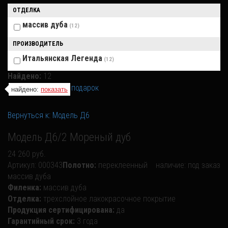
ОТДЕЛКА
массив дуба
(12)
ПРОИЗВОДИТЕЛЬ
Итальянская Легенда
(12)
Найдено:
12
найдено:
показать
Вернуться к: Модель Д6
Модель Д6/2 Мореный дуб
24 260 руб.
Артикул:
000343
Полотно:
переклеенный
наличие:
под заказ
массив дуба
Филенка:
массив дуба
Отделка:
трехслойное лакокрасочное покрытие
Продукция сертифицирована:
да
Гарантийный срок:
3 года