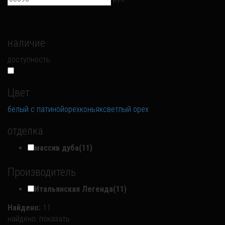
наличие
доступность:
Цвет
белый с патиной
орех
коньяк
светлый орех
отделка
массив дуба
(11)
Производитель
Итальянская Легенда
(11)
Найдено:
11
найдено:
показать