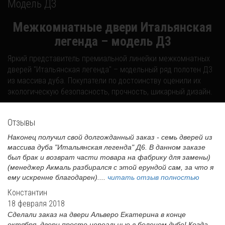
Модель Д3
Межкомнатные двери Итальянская
легенда – модель Д3
Яркий представитель премиальной линейки межкомнатных
дверей "Итальянская легенда" – модельный ряд полотен Д3
из массива дуба. Покупатели по достоинству оценили их
экологическую безопасность, прочность, шикарный дизайн.
Отзывы
Наконец получил свой долгожданный заказ - семь дверей из
массива дуба "Итальянская легенда" Д6. В данном заказе
был брак и возврат части товара на фабрику для замены)
(менеджер Акмаль разбирался с этой ерундой сам, за что я
ему искренне благодарен)....
читать отзыв полностью
Константин
18 февраля 2018
Сделали заказ на двери Альверо Екатерина в конце
октября, двери просто нереальные в беленом дубе! Когда