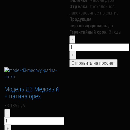
Филенка:
массив дуба
Отделка:
трехслойное
лакокрасочное покрытие
Продукция
сертифицирована:
да
Гарантийный срок:
3 года
Модель Д3 Медовый
+ патина орех
33 135 руб.