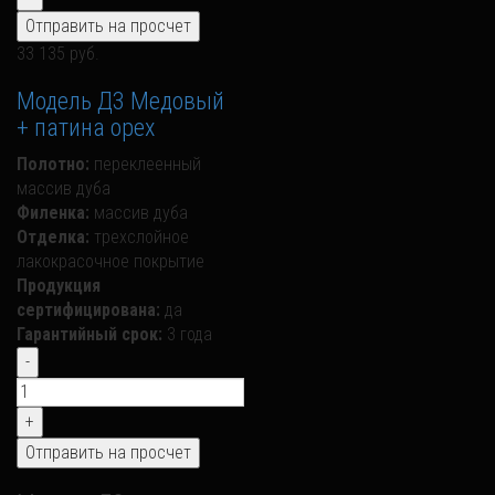
33 135 руб.
Модель Д3 Медовый
+ патина орех
Полотно:
переклеенный
массив дуба
Филенка:
массив дуба
Отделка:
трехслойное
лакокрасочное покрытие
Продукция
сертифицирована:
да
Гарантийный срок:
3 года