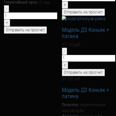
Гарантийный срок:
3 года
Модель Д3 Коньяк +
патина
33 135 руб.
33 135 руб.
Модель Д3 Коньяк +
патина
Полотно:
переклеенный
массив дуба