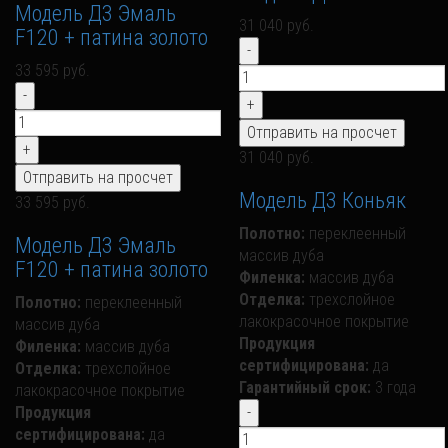
Модель Д3 Эмаль
31 040 руб.
F120 + патина золото
33 595 руб.
31 040 руб.
Модель Д3 Коньяк
33 595 руб.
Полотно:
переклеенный
Модель Д3 Эмаль
массив дуба
F120 + патина золото
Филенка:
массив дуба
Отделка:
трехслойное
Полотно:
переклеенный
лакокрасочное покрытие
массив дуба
Продукция
Филенка:
массив дуба
сертифицирована:
да
Отделка:
трехслойное
Гарантийный срок:
3 года
лакокрасочное покрытие
Продукция
сертифицирована:
да