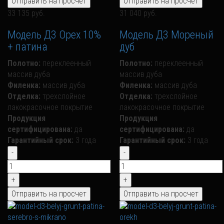
33 135 руб.
31 040 руб.
Модель Д3 Орех 10%
Модель Д3 Мореный
+ патина
дуб
Полотно:
переклеенный
Полотно:
переклеенный
массив дуба
массив дуба
Филенка:
массив дуба
Филенка:
массив дуба
Отделка:
трехслойное
Отделка:
трехслойное
лакокрасочное покрытие
лакокрасочное покрытие
Продукция
Продукция
сертифицирована:
да
сертифицирована:
да
Гарантийный срок:
3 года
Гарантийный срок:
3 года