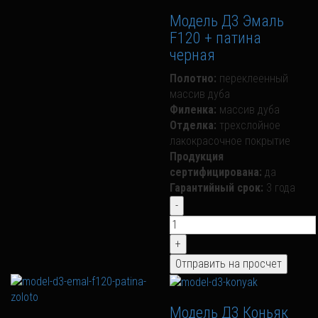
Модель Д3 Эмаль
F120 + патина
черная
Полотно:
переклеенный
массив дуба
Филенка:
массив дуба
Отделка:
трехслойное
лакокрасочное покрытие
Продукция
сертифицирована:
да
Гарантийный срок:
3 года
Модель Д3 Коньяк