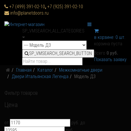
+7 (499) 391-02-10
,
+7 (925) 391-02-10
info@planetdoors.ru
SP_VMSEARCH_ALL_CATEGORIES
в корзине:
0
шт.
корзина пуста
Всего
0 руб.
SP_VMSEARCH_SEARCH_BUTTON
Показать заявку
Главная
Каталог
Межкомнатные двери
Двери Итальянская Легенда
Модель Д3
Фильтр товаров
Цена
от
руб.
до
руб.