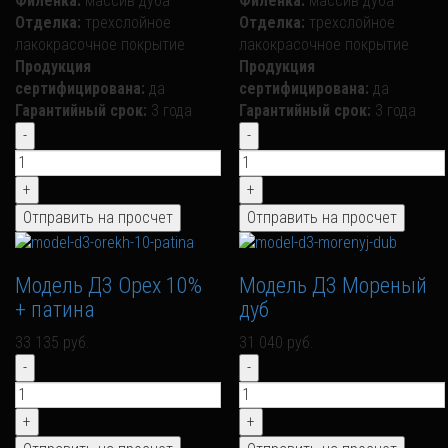
Филенка:
массив дуба
Филенка:
массив дуба
Отделка:
трехслойное
Отделка:
трехслойное
лакокрасочное покрытие
лакокрасочное покрытие
Продукция
Продукция
сертифицирована:
да
сертифицирована:
да
Гарантийный срок:
3 года
Гарантийный срок:
3 года
Модель Д3 Орех 10%
Модель Д3 Мореный
+ патина
дуб
33 135 руб.
31 040 руб.