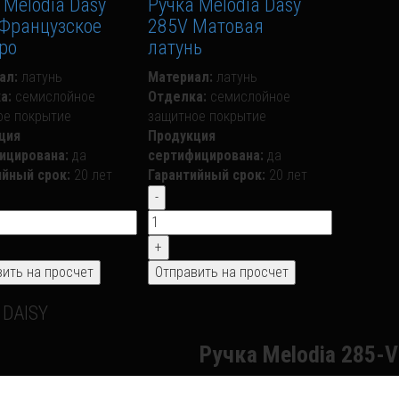
 Melodia Dasy
Ручка Melodia Dasy
Французское
285V Матовая
ро
латунь
ал:
латунь
Материал:
латунь
а:
семислойное
Отделка:
семислойное
ое покрытие
защитное покрытие
ция
Продукция
ицирована:
да
сертифицирована:
да
ийный срок:
20 лет
Гарантийный срок:
20 лет
 DAISY
Ручка Melodia 285-V