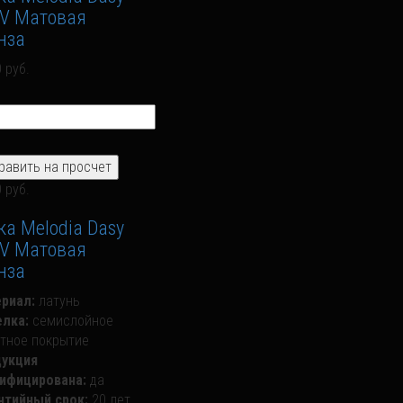
V Матовая
нза
 руб.
 руб.
ка Melodia Dasy
V Матовая
нза
риал:
латунь
лка:
семислойное
тное покрытие
укция
ифицирована:
да
нтийный срок:
20 лет