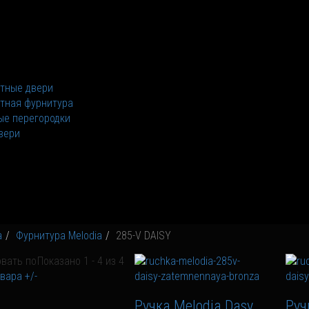
тные двери
тная фурнитура
е перегородки
вери
а
Фурнитура Melodia
285-V DAISY
вать по
Показано 1 - 4 из 4
вара +/-
Ручка Melodia Dasy
Руч