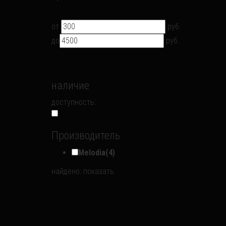
от
руб.
до
руб.
наличие
доступность:
Производитель
Melodia
(4)
найдено:
показать