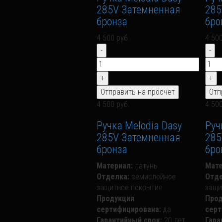
285V Затемненная
285
бронза
бро
4 500 руб.
4 500
4 500 руб.
4 500
Ручка Melodia Dasy
Руч
285V Затемненная
285
бронза
бро
Материал:
латунь
Мате
Отделка:
семислойное
Отде
защитное покрытие
защи
Продукция
Прод
сертифицирована:
да
серт
Гарантийный срок:
20 лет
Гара