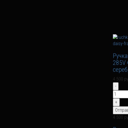
Ручка
285V 
сереб
4 500 р
4 500 р