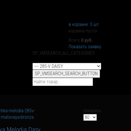
в корзине:
0
шт.
корзина пуста
Всего
0 руб.
Показать заявку
SP_VMSEARCH_ALL_CATEGORIES
SP_VMSEARCH_SEARCH_BUTTON
показать
ка Melodia Dasy