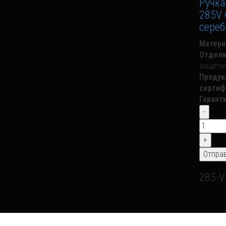
Ручка
285V 
сереб
Матери
Отделк
защитн
Продук
сертиф
Гарант
285-V