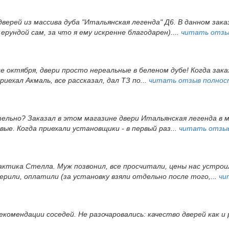
дверей из массива дуба "Итальянская легенда" Д6. В данном зак
ерундой сам, за что я ему искренне благодарен)....
читать отзы
це октября, двери просто нереальные в беленом дубе! Когда зак
иехал Акмаль, все рассказал, дал ТЗ по...
читать отзыв полно
тельно? Заказал в этом магазине двери Итальянская легенда в 
ые. Когда приехали установщики - в первый раз...
читать отзы
ктика Стелла. Муж позвонил, все просчитали, цены нас устрои
ерили, оплатили (за установку взяли отдельно после того,...
чи
екомендации соседей. Не разочаровались: качество дверей как и