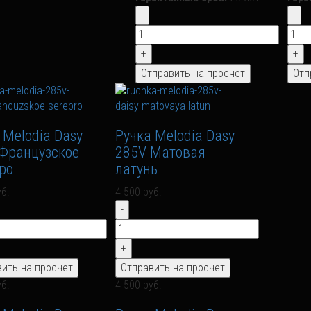
 Melodia Dasy
Ручка Melodia Dasy
Французское
285V Матовая
ро
латунь
уб.
4 500 руб.
уб.
4 500 руб.