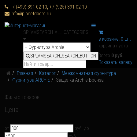
+7 (499) 391-02-10
,
+7 (925) 391-02-10
info@planetdoors.ru
SP_VMSEARCH_ALL_CATEGORIES
в корзине:
0
шт.
корзина пуста
Всего
0 руб.
SP_VMSEARCH_SEARCH_BUTTON
Показать заявку
Главная
Каталог
Межкомнатная фурнитура
Фурнитура ARCHIE
Защелка Archie Бронза
Фильтр товаров
Цена
от
руб.
до
руб.