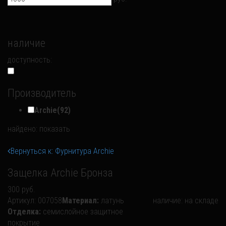
наличие
доступность:
Производитель
Archie
(92)
найдено:
показать
Вернуться к: Фурнитура Archie
Защелка Archie Бронза
300 руб.
Артикул:
007058
Материал:
латунь
наличие:
на складе
Отделка:
семислойное защитное
покрытие