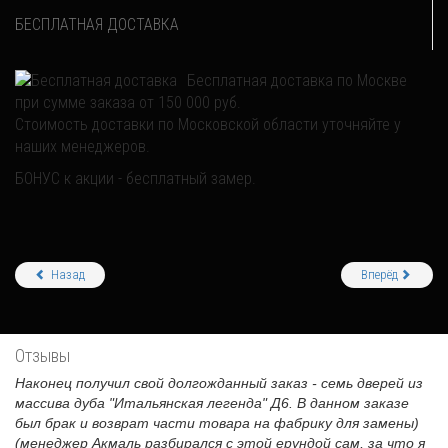
БЕСПЛАТНАЯ ДОСТАВКА
Бесплатная доставка по Москве
при сумме заказа от 150 000 руб.
Стоимость доставки по Московской области уточняйте у
наших менеджеров.
БОНУС к акции - бесплатный замер.
Назад
Вперёд
Отзывы
Наконец получил свой долгожданный заказ - семь дверей из
массива дуба "Итальянская легенда" Д6. В данном заказе
был брак и возврат части товара на фабрику для замены)
(менеджер Акмаль разбирался с этой ерундой сам, за что я